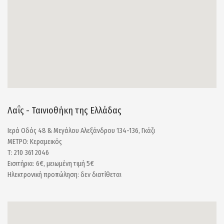
Λαΐς - Ταινιοθήκη της Ελλάδας
Ιερά Οδός 48 & Μεγάλου Αλεξάνδρου 134-136, Γκάζι
ΜΕΤΡΟ: Κεραμεικός
Τ: 210 361 2046
Εισιτήρια: 6€, μειωμένη τιμή 5€
Ηλεκτρονική προπώληση: δεν διατίθεται