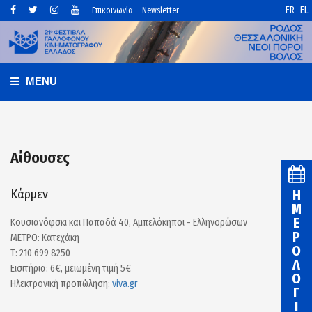
FR
EL
Επικοινωνία
Newsletter
MENU
Αίθουσες
Κάρμεν
Η
Μ
Ε
Κουσιανόφσκι και Παπαδά 40, Αμπελόκηποι - Ελληνορώσων
Ρ
ΜΕΤΡΟ: Κατεχάκη
Ο
Τ: 210 699 8250
Λ
Εισιτήρια: 6€, μειωμένη τιμή 5€
Ο
Ηλεκτρονική προπώληση:
viva.gr
Γ
Ι