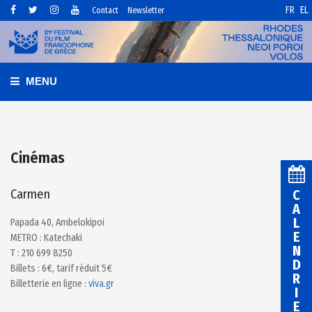
FR
EL
Contact
Newsletter
MENU
Cinémas
Carmen
C
A
L
Papada 40, Ambelokipoi
E
METRO : Katechaki
N
Τ : 210 699 8250
D
Billets : 6€, tarif réduit 5€
R
Billetterie en ligne :
viva.gr
I
E