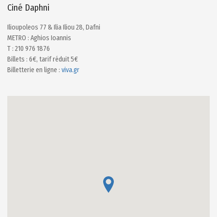
Ciné Daphni
Ilioupoleos 77 & Ilia Iliou 28, Dafni
METRO : Aghios Ioannis
Τ : 210 976 1876
Billets : 6€, tarif réduit 5€
Billetterie en ligne :
viva.gr