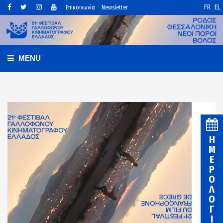
FR
EL
Επικοινωνία
Newsletter
MENU
Η
Μ
Ε
Ρ
Ο
Λ
Ο
Γ
Ι