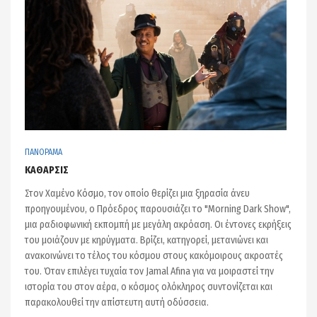
ΠΑΝΟΡΑΜΑ
ΚΑΘΑΡΣΙΣ
Στον Xαμένο Kόσμο, τον οποίο θερίζει μια ξηρασία άνευ
προηγουμένου, ο Πρόεδρος παρουσιάζει το "Morning Dark Show",
μια ραδιοφωνική εκπομπή με μεγάλη ακρόαση. Οι έντονες εκρήξεις
του μοιάζουν με κηρύγματα. Βρίζει, κατηγορεί, μετανιώνει και
ανακοινώνει το τέλος του κόσμου στους κακόμοιρους ακροατές
του. Όταν επιλέγει τυχαία τον Jamal Afina για να μοιραστεί την
ιστορία του στον αέρα, ο κόσμος ολόκληρος συντονίζεται και
παρακολουθεί την απίστευτη αυτή οδύσσεια.