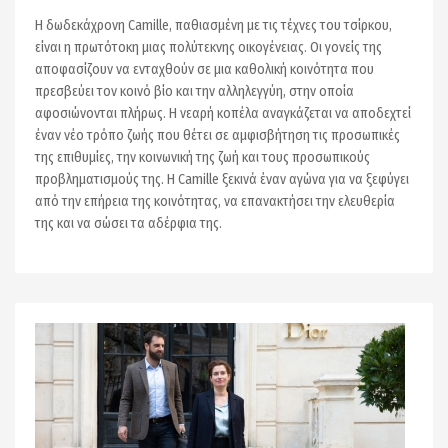
H δωδεκάχρονη Camille, παθιασμένη με τις τέχνες του τσίρκου,
είναι η πρωτότοκη μιας πολύτεκνης οικογένειας. Οι γονείς της
αποφασίζουν να ενταχθούν σε μια καθολική κοινότητα που
πρεσβεύει τον κοινό βίο και την αλληλεγγύη, στην οποία
αφοσιώνονται πλήρως. Η νεαρή κοπέλα αναγκάζεται να αποδεχτεί
έναν νέο τρόπο ζωής που θέτει σε αμφισβήτηση τις προσωπικές
της επιθυμίες, την κοινωνική της ζωή και τους προσωπικούς
προβληματισμούς της. Η Camille ξεκινά έναν αγώνα για να ξεφύγει
από την επήρεια της κοινότητας, να επανακτήσει την ελευθερία
της και να σώσει τα αδέρφια της.