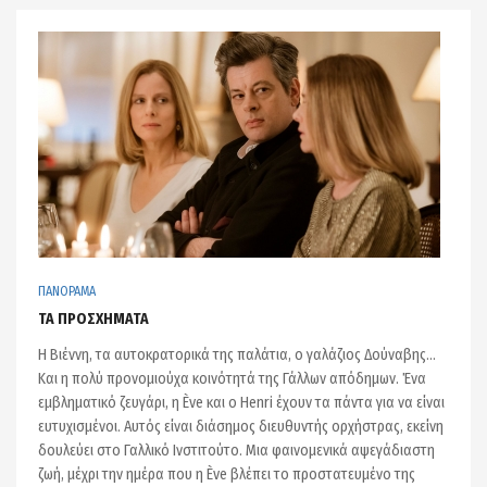
ΠΑΝΟΡΑΜΑ
ΤΑ ΠΡΟΣΧΗΜΑΤΑ
Η Βιέννη, τα αυτοκρατορικά της παλάτια, ο γαλάζιος Δούναβης…
Και η πολύ προνομιούχα κοινότητά της Γάλλων απόδημων. Ένα
εμβληματικό ζευγάρι, η Ève και ο Henri έχουν τα πάντα για να είναι
ευτυχισμένοι. Αυτός είναι διάσημος διευθυντής ορχήστρας, εκείνη
δουλεύει στο Γαλλικό Ινστιτούτο. Μια φαινομενικά αψεγάδιαστη
ζωή, μέχρι την ημέρα που η Ève βλέπει το προστατευμένο της