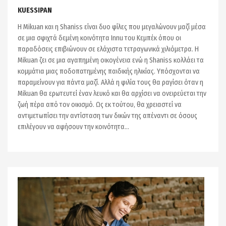
KUESSIPAN
H Mikuan και η Shaniss είναι δυο φίλες που μεγαλώνουν μαζί μέσα
σε μια σφιχτά δεμένη κοινότητα Innu του Κεμπέκ όπου οι
παραδόσεις επιβιώνουν σε ελάχιστα τετραγωνικά χιλιόμετρα. Η
Mikuan ζει σε μια αγαπημένη οικογένεια ενώ η Shaniss κολλάει τα
κομμάτια μιας ποδοπατημένης παιδικής ηλικίας. Υπόσχονται να
παραμείνουν για πάντα μαζί. Αλλά η φιλία τους θα ραγίσει όταν η
Mikuan θα ερωτευτεί έναν λευκό και θα αρχίσει να ονειρεύεται την
ζωή πέρα από τον οικισμό. Ως εκ τούτου, θα χρειαστεί να
αντιμετωπίσει την αντίσταση των δικών της απέναντι σε όσους
επιλέγουν να αφήσουν την κοινότητα…