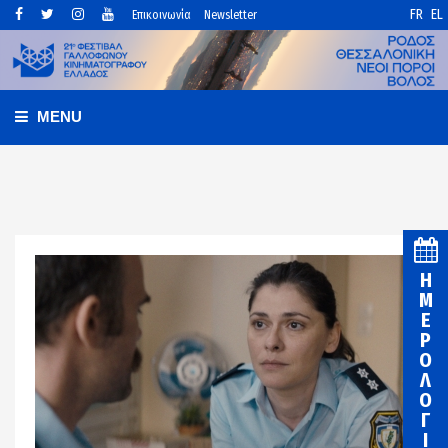
FR
EL
Επικοινωνία
Newsletter
MENU
Η
Μ
Ε
Ρ
Ο
Λ
Ο
Γ
Ι