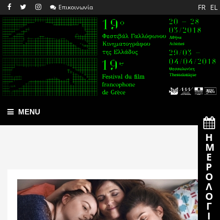
FR
EL
Επικοινωνία
MENU
Η
Ε
Ρ
Λ
Γ
Ι