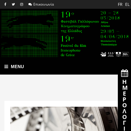
FR
EL
Επικοινωνία
MENU
Η
Ε
Ρ
Λ
Γ
Ι