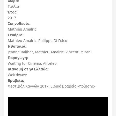
Χώρα:
Γαλλία
Έτος:
2017
Σκηνοθεσία:
Mathieu Amalric
Σενάριο:
Mathieu Amalric, Philippe Di Folco
Ηθοποιοί:
Jeanne Balibar, Mathieu Amalric, Vincent Peirani
Παραγωγή:
Waiting for Cinéma, Alicéleo
Διανομή στην Ελλάδα:
Weirdwave
Βραβεία:
Φεστιβάλ Καννών 2017: Eιδικό βραβείο «ποίησης»