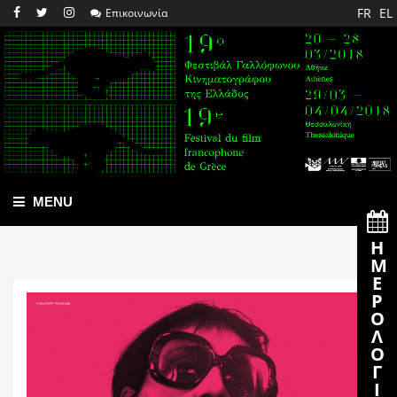
FR
EL
Επικοινωνία
MENU
Η
Ε
Ρ
Λ
Γ
Ι