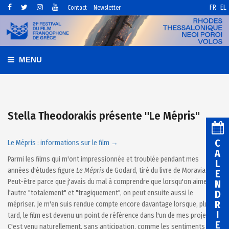
FR
EL
Contact
Newsletter
MENU
Stella Theodorakis présente "Le Mépris"
C
Le Mépris : informations sur le film →
A
Parmi les films qui m'ont impressionnée et troublée pendant mes
L
années d'études figure
Le Mépris
de Godard, tiré du livre de Moravia.
E
Peut-être parce que j'avais du mal à comprendre que lorsqu'on aime
N
D
l'autre "totalement" et "tragiquement", on peut ensuite aussi le
R
mépriser. Je m'en suis rendue compte encore davantage lorsque, plus
I
tard, le film est devenu un point de référence dans l'un de mes projets.
E
C'est venu naturellement, sans anticipation, comme les sentiments de