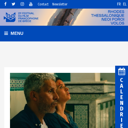
FR
EL
Contact
Newsletter
MENU
C
A
L
E
N
D
R
I
E