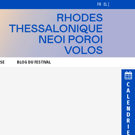
FR
EL
SE
BLOG DU FESTIVAL
C
A
L
E
N
D
R
I
E