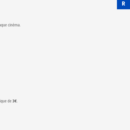
R
haque cinéma.
nique de
3€
.