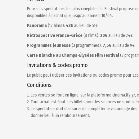
Pour ses spectateurs les plus cinéphiles, le Festival propose u
disponibles à l’achat que jusqu’au samedi 10/04.
Panorama
(17 films):
43€
au lieu de 51€
Rétrospective France-Grèce
(8 films):
20€
au lieu de
24€
Programmes jeunesse
(3 programmes):
7,5€
au lieu de
9€
Carte Blanche au Champs-Élysées Film Festival
(3 progra
Invitations & codes promo
Le public peut utiliser des invitations ou codes promo pour accé
Conditions
Les ventes se font en ligne, sur la plateforme cinema.ifg.gr
Tout achat est final. Les billets pour les séances ne sont ni
Le spectateur doit s'assurer de compléter le visionnage des f
donner lieu à un remboursement.