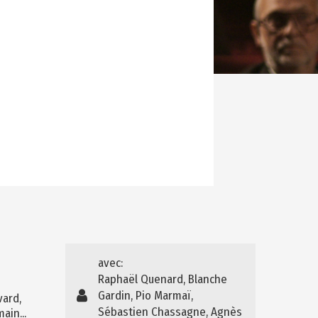
avec:
Raphaël Quenard, Blanche
Gardin, Pio Marmaï,
vard,
Sébastien Chassagne, Agnès
ain...