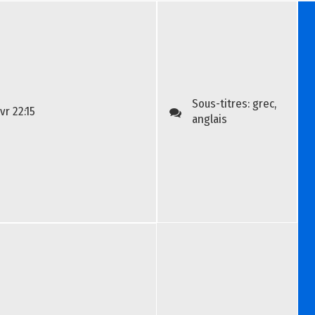
Sous-titres:
grec,
vr
22:15
anglais