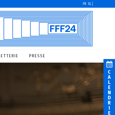
FR
EL
LETTERIE
PRESSE
C
A
L
E
N
D
R
I
E