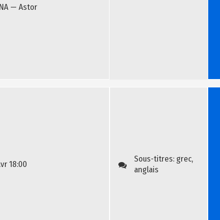
NA — Astor
Bill
Sous-titres:
grec,
Avr
18:00
anglais