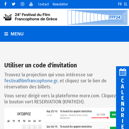
FR
EL
Contact
Newsletter
MENU
Utiliser un code d'invitation
Trouvez la projection qui vous intéresse sur
C
festivalfilmfrancophone.gr
, et cliquez sur le lien de
A
réservation des billets.
L
Vous serez dirigé vers la plateforme more.com. Cliquez sur
E
le bouton vert RESERVATION (ΚΡΑΤΗΣΗ).
N
D
R
I
E