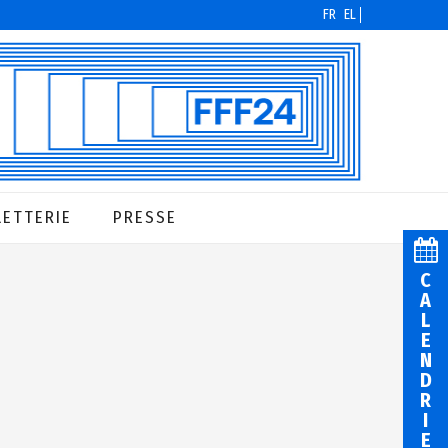
FR
EL
LETTERIE
PRESSE
C
A
L
E
N
D
R
I
E