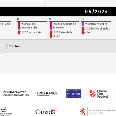
04/2024
8
9
10
li à Paris
19:00 Sur les
19:00 La bataille de
19:00 Divertimento
chemins noirs
Solferino
21:20 Sur les chemins
21:20 Goutte d'Or
21:20 Chien de la
noirs
casse
Toutes…