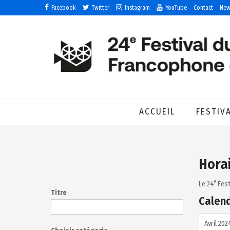
Facebook
Twitter
Instagram
YouTube
Contact
New
ACCUEIL
FESTIV
Horai
e
Le 24
Fest
Titre
Calend