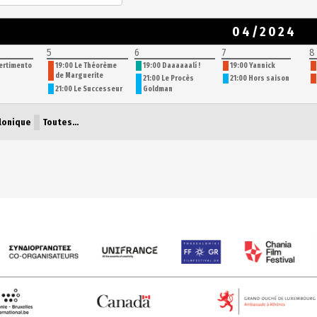
04/2024
5
6
7
8
ertimento
19:00 Le Théorème
19:00 Daaaaaalí !
19:00 Yannick
de Marguerite
21:00 Le Procès
21:00 Hors saison
21:00 Le Successeur
Goldman
lonique
Toutes…