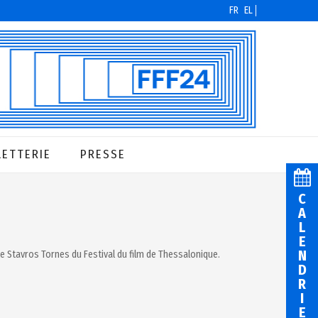
FR
EL
LETTERIE
PRESSE
C
A
L
E
N
le Stavros Tornes du Festival du film de Thessalonique.
D
R
I
E