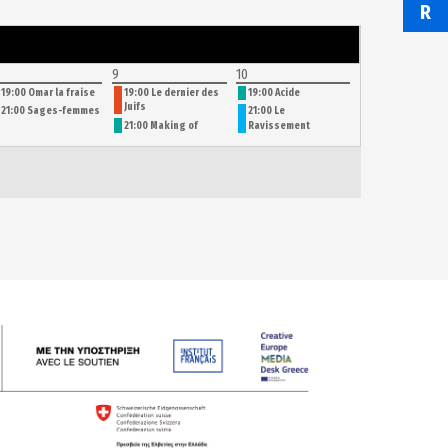
R
9
10
19:00 Omar la fraise
19:00 Le dernier des
19:00 Acide
Juifs
21:00 Sages-femmes
21:00 Le
21:00 Making of
Ravissement