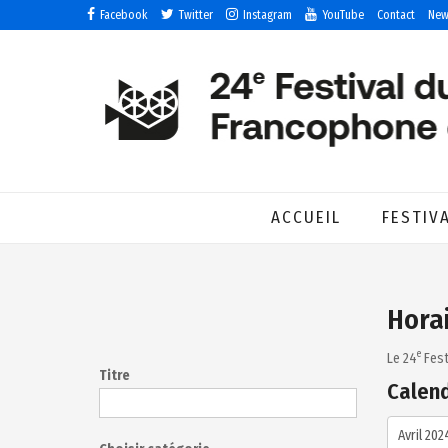
Facebook
Twitter
Instagram
YouTube
Contact
New
ACCUEIL
FESTIV
Hora
e
Le 24
Fest
Titre
Calend