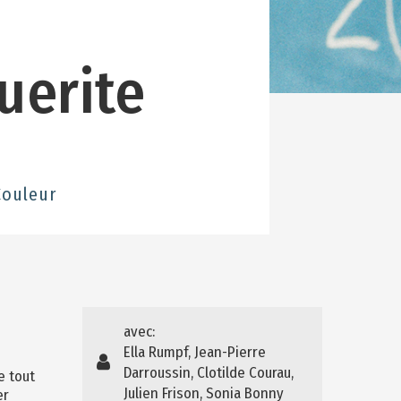
uerite
Couleur
avec:
Ella Rumpf, Jean-Pierre
Darroussin, Clotilde Courau,
e tout
Julien Frison, Sonia Bonny
er