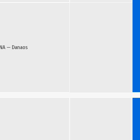
NA — Danaos
Bill