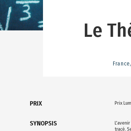
Le Th
France
PRIX
Prix Lu
SYNOPSIS
L'aveni
tracé. S