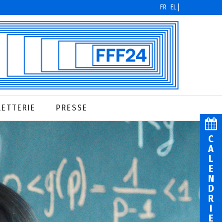
FR
EL
LETTERIE
PRESSE
C
A
L
E
N
D
R
I
E