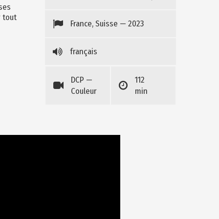
 ses
 tout
France, Suisse — 2023
français
DCP —
112
Couleur
min