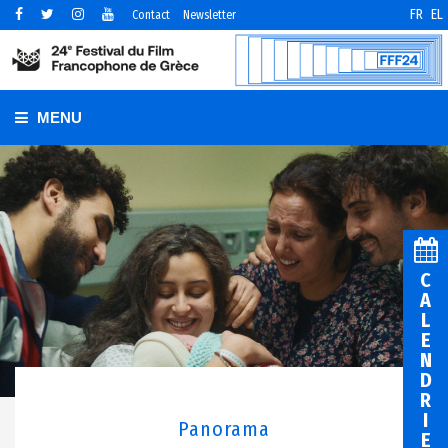
FR
EL
Contact
Newsletter
MENU
C
A
L
E
N
D
R
I
Panorama
E