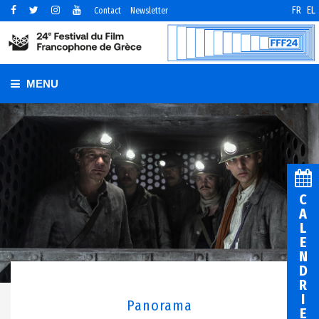
FR
EL
Contact
Newsletter
MENU
C
A
L
E
N
D
R
I
Panorama
E