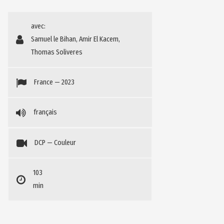
avec:
Samuel le Bihan, Amir El Kacem,
Thomas Soliveres
France — 2023
français
DCP — Couleur
103
min