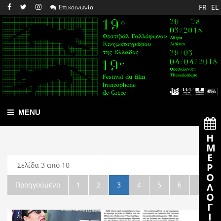
FR
EL
Επικοινωνία
MENU
Η
Ε
Σελίδα 3 από 10
Ρ
Προηγούμενο
1
2
3
4
5
6
7
Λ
8
9
10
Επόμενο
Γ
Ι