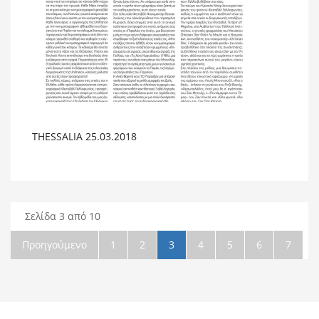
THESSALIA 25.03.2018
Σελίδα 3 από 10
Προηγούμενο
1
2
3
4
5
6
7
8
9
10
Επόμενο