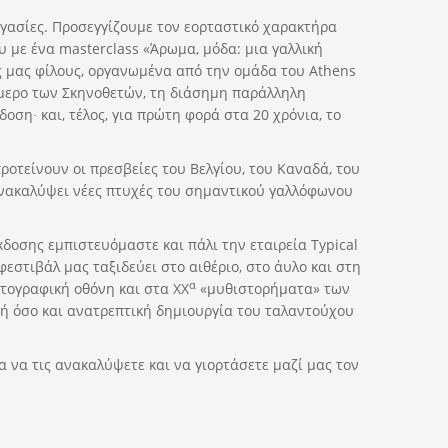
ργασίες. Προσεγγίζουμε τον εορταστικό χαρακτήρα
 με ένα masterclass «Άρωμα, μόδα: μια γαλλική
ούς μας φίλους, οργανωμένα από την ομάδα του Athens
νθήμερο των Σκηνοθετών, τη διάσημη παράλληλη
οση∙ και, τέλος, για πρώτη φορά στα 20 χρόνια, το
ροτείνουν οι πρεσβείες του Βελγίου, του Καναδά, του
α ανακαλύψει νέες πτυχές του σημαντικού γαλλόφωνου
κδοσης εμπιστευόμαστε και πάλι την εταιρεία Typical
εστιβάλ μας ταξιδεύει στο αιθέριο, στο άυλο και στη
α
τογραφική οθόνη και στα XX
«μυθιστορήματα» των
πτή όσο και ανατρεπτική δημιουργία του ταλαντούχου
α να τις ανακαλύψετε και να γιορτάσετε μαζί μας τον