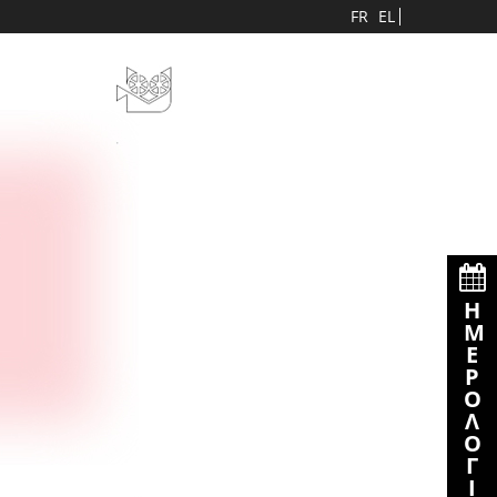
FR
EL
Η
Ε
Ρ
Λ
Γ
Ι