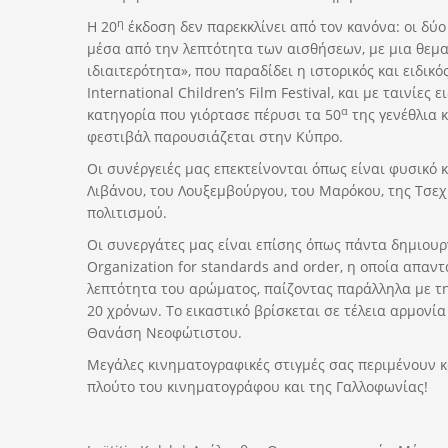
η
Η 20
έκδοση δεν παρεκκλίνει από τον κανόνα: οι δύ
μέσα από την λεπτότητα των αισθήσεων, με μια θεματ
ιδιαιτερότητα», που παραδίδει η ιστορικός και ειδι
International Children’s Film Festival, και με ταιν
α
κατηγορία που γιόρτασε πέρυσι τα 50
της γενέθλια κ
φεστιβάλ παρουσιάζεται στην Κύπρο.
Οι συνέργειές μας επεκτείνονται όπως είναι φυσικό 
Λιβάνου, του Λουξεμβούργου, του Μαρόκου, της Τσεχί
πολιτισμού.
Οι συνεργάτες μας είναι επίσης όπως πάντα δημιουργ
Organization for standards and order, η οποία απαν
λεπτότητα του αρώματος, παίζοντας παράλληλα με τ
20 χρόνων. Το εικαστικό βρίσκεται σε τέλεια αρμονί
Θανάση Νεοφώτιστου.
Μεγάλες κινηματογραφικές στιγμές σας περιμένουν κα
πλούτο του κινηματογράφου και της Γαλλοφωνίας!