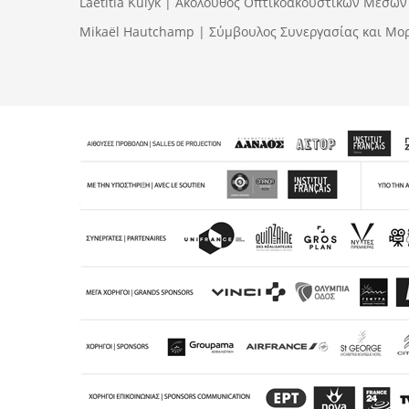
Laëtitia Kulyk | Ακόλουθος Οπτικοακουστικών Μέσων
Mikaël Hautchamp | Σύμβουλος Συνεργασίας και Μορφ