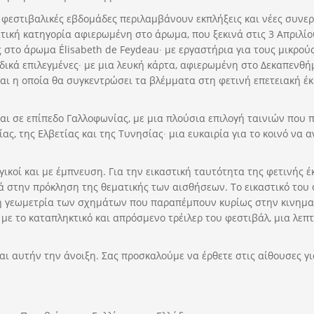
ο φεστιβαλικές εβδομάδες περιλαμβάνουν εκπλήξεις και νέες συνε
ική κατηγορία αφιερωμένη στο άρωμα, που ξεκινά στις 3 Απριλίου
κός στο άρωμα Élisabeth de Feydeau∙ με εργαστήρια για τους μικρ
ίες ειδικά επιλεγμένες∙ με μια λευκή κάρτα, αφιερωμένη στο Δεκαπε
αι η οποία θα συγκεντρώσει τα βλέμματα στη φετινή επετειακή έκδ
και σε επίπεδο Γαλλοφωνίας, με μια πλούσια επιλογή ταινιών που π
ας, της Ελβετίας και της Τυνησίας∙ μια ευκαιρία για το κοινό ν
ικοί και με έμπνευση. Για την εικαστική ταυτότητα της φετινής έ
τά στην πρόκληση της θεματικής των αισθήσεων. Το εικαστικό του φ
η γεωμετρία των σχημάτων που παραπέμπουν κυρίως στην κινημα
α με το καταπληκτικό και απρόσμενο τρέιλερ του φεστιβάλ, μια λε
ι αυτήν την άνοιξη. Σας προσκαλούμε να έρθετε στις αίθουσες γι