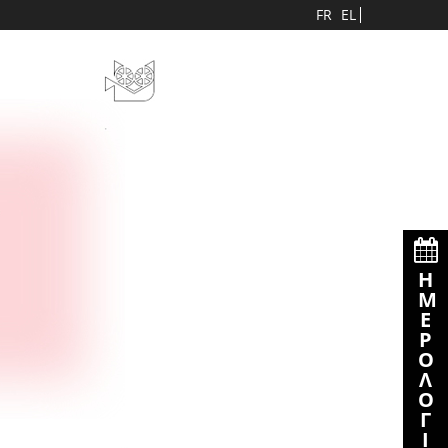
FR
EL
Η
Ε
Ρ
Λ
Γ
Ι