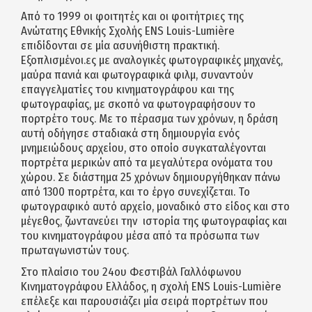
Από το 1999 οι φοιτητές και οι φοιτήτριες της
Ανώτατης Εθνικής Σχολής ENS Louis-Lumière
επιδίδονται σε μία ασυνήθιστη πρακτική.
Εξοπλισμένοι.ες με αναλογικές φωτογραφικές μηχανές,
μαύρα πανιά και φωτογραφικά φιλμ, συναντούν
επαγγελματίες του κινηματογράφου και της
φωτογραφίας, με σκοπό να φωτογραφήσουν το
πορτρέτο τους. Με το πέρασμα των χρόνων, η δράση
αυτή οδήγησε σταδιακά στη δημιουργία ενός
μνημειώδους αρχείου, στο οποίο συγκαταλέγονται
πορτρέτα μερικών από τα μεγαλύτερα ονόματα του
χώρου. Σε διάστημα 25 χρόνων δημιουργήθηκαν πάνω
από 1300 πορτρέτα, και το έργο συνεχίζεται. Το
φωτογραφικό αυτό αρχείο, μοναδικό στο είδος και στο
μέγεθος, ζωντανεύει την ιστορία της φωτογραφίας και
του κινηματογράφου μέσα από τα πρόσωπα των
πρωταγωνιστών τους.
Στο πλαίσιο του 24ου Φεστιβάλ Γαλλόφωνου
Κινηματογράφου Ελλάδος, η σχολή ENS Louis-Lumière
επέλεξε και παρουσιάζει μία σειρά πορτρέτων που