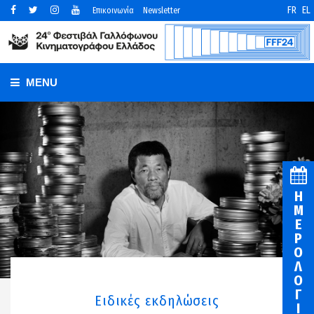
FR
EL
Επικοινωνία
Newsletter
MENU
Η
Μ
Ε
Ρ
Ο
Λ
Ο
Γ
Ειδικές εκδηλώσεις
Ι