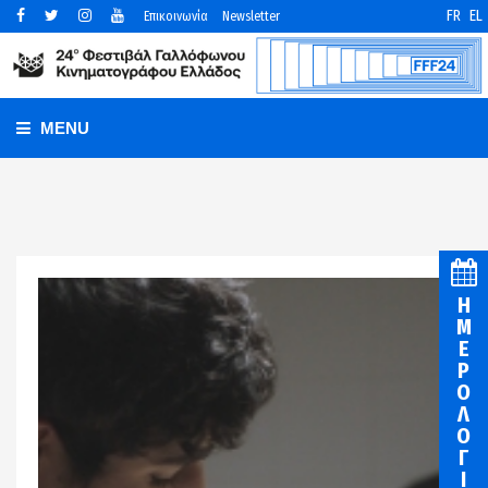
FR
EL
Επικοινωνία
Newsletter
MENU
Η
Μ
Ε
Ρ
Ο
Λ
Ο
Γ
Ι