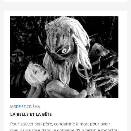
MODE ET CINÉMA
LA BELLE ET LA BÊTE
Pour sauver son père, condamné à mort pour avoir
cueilli une rose dans le domaine d'un terrible monstre,