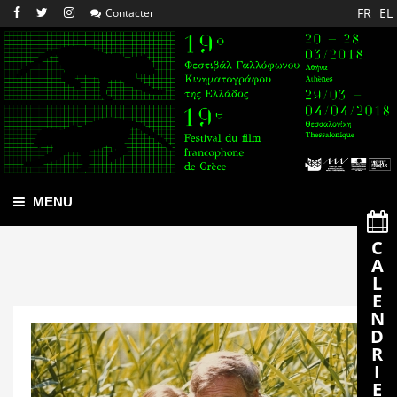
FR
EL
Contacter
MENU
C
A
L
E
D
R
I
E